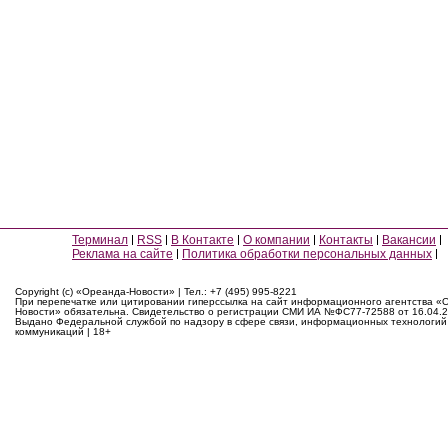
Терминал
RSS
В Контакте
О компании
Контакты
Вакансии
Реклама на сайте
Политика обработки персональных данных
Copyright (c) «Ореанда-Новости» | Тел.: +7 (495) 995-8221
При перепечатке или цитировании гиперссылка на сайт информационного агентства «
Новости» обязательна. Свидетельство о регистрации СМИ ИА №ФС77-72588 от 16.04.2
Выдано Федеральной службой по надзору в сфере связи, информационных технологий
коммуникаций | 18+