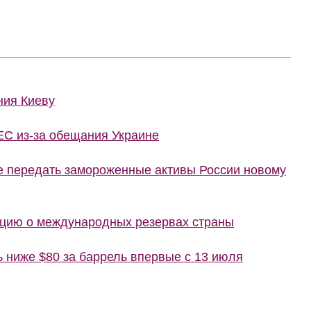
ния Киеву
ЕС из-за обещания Украине
е передать замороженные активы России новому
цию о международных резервах страны
ь ниже $80 за баррель впервые с 13 июля