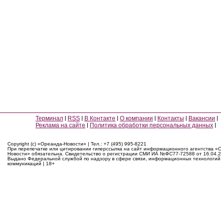
Терминал
RSS
В Контакте
О компании
Контакты
Вакансии
Реклама на сайте
Политика обработки персональных данных
Copyright (c) «Ореанда-Новости» | Тел.: +7 (495) 995-8221
При перепечатке или цитировании гиперссылка на сайт информационного агентства «
Новости» обязательна. Свидетельство о регистрации СМИ ИА №ФС77-72588 от 16.04.2
Выдано Федеральной службой по надзору в сфере связи, информационных технологий
коммуникаций | 18+