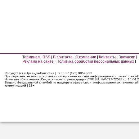
Терминал
RSS
В Контакте
О компании
Контакты
Вакансии
Реклама на сайте
Политика обработки персональных данных
Copyright (c) «Ореанда-Новости» | Тел.: +7 (495) 995-8221
При перепечатке или цитировании гиперссылка на сайт информационного агентства «
Новости» обязательна. Свидетельство о регистрации СМИ ИА №ФС77-72588 от 16.04.2
Выдано Федеральной службой по надзору в сфере связи, информационных технологий
коммуникаций | 18+