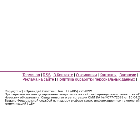
Терминал
RSS
В Контакте
О компании
Контакты
Вакансии
Реклама на сайте
Политика обработки персональных данных
Copyright (c) «Ореанда-Новости» | Тел.: +7 (495) 995-8221
При перепечатке или цитировании гиперссылка на сайт информационного агентства «
Новости» обязательна. Свидетельство о регистрации СМИ ИА №ФС77-72588 от 16.04.2
Выдано Федеральной службой по надзору в сфере связи, информационных технологий
коммуникаций | 18+