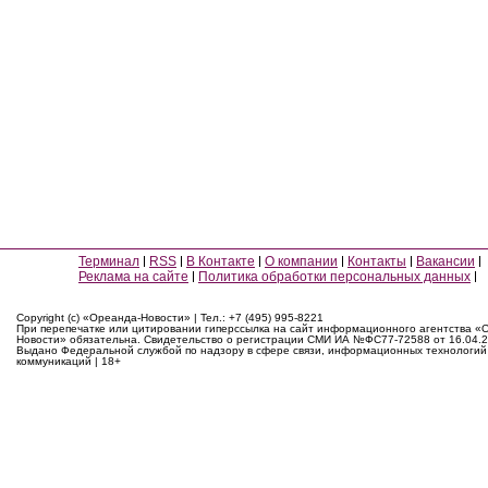
Терминал
RSS
В Контакте
О компании
Контакты
Вакансии
Реклама на сайте
Политика обработки персональных данных
Copyright (c) «Ореанда-Новости» | Тел.: +7 (495) 995-8221
При перепечатке или цитировании гиперссылка на сайт информационного агентства «
Новости» обязательна. Свидетельство о регистрации СМИ ИА №ФС77-72588 от 16.04.2
Выдано Федеральной службой по надзору в сфере связи, информационных технологий
коммуникаций | 18+