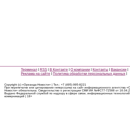
Терминал
RSS
В Контакте
О компании
Контакты
Вакансии
Реклама на сайте
Политика обработки персональных данных
Copyright (c) «Ореанда-Новости» | Тел.: +7 (495) 995-8221
При перепечатке или цитировании гиперссылка на сайт информационного агентства «
Новости» обязательна. Свидетельство о регистрации СМИ ИА №ФС77-72588 от 16.04.2
Выдано Федеральной службой по надзору в сфере связи, информационных технологий
коммуникаций | 18+