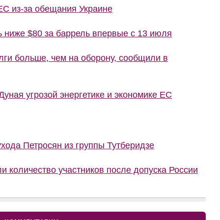
ЕС из-за обещания Украине
ь ниже $80 за баррель впервые с 13 июля
лги больше, чем на оборону, сообщили в
уная угрозой энергетике и экономике ЕС
ухода Петросян из группы Тутберидзе
и количество участников после допуска России