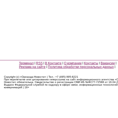
Терминал
RSS
В Контакте
О компании
Контакты
Вакансии
Реклама на сайте
Политика обработки персональных данных
Copyright (c) «Ореанда-Новости» | Тел.: +7 (495) 995-8221
При перепечатке или цитировании гиперссылка на сайт информационного агентства «
Новости» обязательна. Свидетельство о регистрации СМИ ИА №ФС77-72588 от 16.04.2
Выдано Федеральной службой по надзору в сфере связи, информационных технологий
коммуникаций | 18+