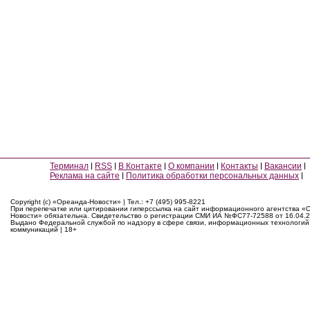
Терминал
RSS
В Контакте
О компании
Контакты
Вакансии
Реклама на сайте
Политика обработки персональных данных
Copyright (c) «Ореанда-Новости» | Тел.: +7 (495) 995-8221
При перепечатке или цитировании гиперссылка на сайт информационного агентства «
Новости» обязательна. Свидетельство о регистрации СМИ ИА №ФС77-72588 от 16.04.2
Выдано Федеральной службой по надзору в сфере связи, информационных технологий
коммуникаций | 18+