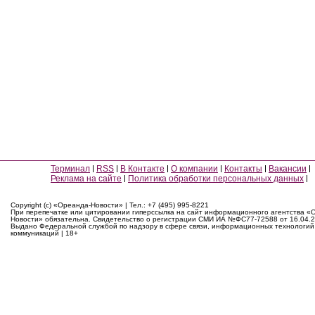
Терминал
RSS
В Контакте
О компании
Контакты
Вакансии
Реклама на сайте
Политика обработки персональных данных
Copyright (c) «Ореанда-Новости» | Тел.: +7 (495) 995-8221
При перепечатке или цитировании гиперссылка на сайт информационного агентства «
Новости» обязательна. Свидетельство о регистрации СМИ ИА №ФС77-72588 от 16.04.2
Выдано Федеральной службой по надзору в сфере связи, информационных технологий
коммуникаций | 18+