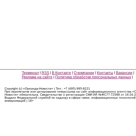
Терминал
RSS
В Контакте
О компании
Контакты
Вакансии
Реклама на сайте
Политика обработки персональных данных
Copyright (c) «Ореанда-Новости» | Тел.: +7 (495) 995-8221
При перепечатке или цитировании гиперссылка на сайт информационного агентства «
Новости» обязательна. Свидетельство о регистрации СМИ ИА №ФС77-72588 от 16.04.2
Выдано Федеральной службой по надзору в сфере связи, информационных технологий
коммуникаций | 18+