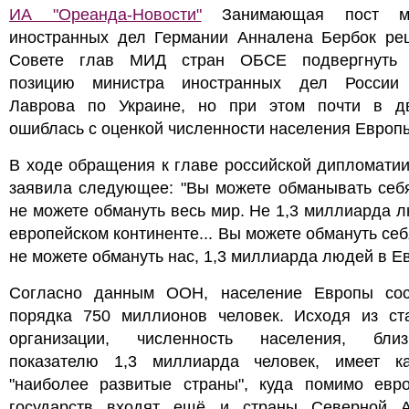
ИА "Ореанда-Новости"
Занимающая пост ми
иностранных дел Германии Анналена Бербок ре
Совете глав МИД стран ОБСЕ подвергнуть 
позицию министра иностранных дел России
Лаврова по Украине, но при этом почти в д
ошиблась с оценкой численности населения Европ
В ходе обращения к главе российской дипломати
заявила следующее: "Вы можете обманывать себя
не можете обмануть весь мир. Не 1,3 миллиарда 
европейском континенте... Вы можете обмануть себ
не можете обмануть нас, 1,3 миллиарда людей в Ев
Согласно данным ООН, население Европы сос
порядка 750 миллионов человек. Исходя из ста
организации, численность населения, бл
показателю 1,3 миллиарда человек, имеет ка
"наиболее развитые страны", куда помимо евро
государств входят ещё и страны Северной А