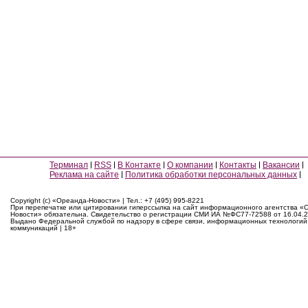
Терминал
RSS
В Контакте
О компании
Контакты
Вакансии
Реклама на сайте
Политика обработки персональных данных
Copyright (c) «Ореанда-Новости» | Тел.: +7 (495) 995-8221
При перепечатке или цитировании гиперссылка на сайт информационного агентства «
Новости» обязательна. Свидетельство о регистрации СМИ ИА №ФС77-72588 от 16.04.2
Выдано Федеральной службой по надзору в сфере связи, информационных технологий
коммуникаций | 18+