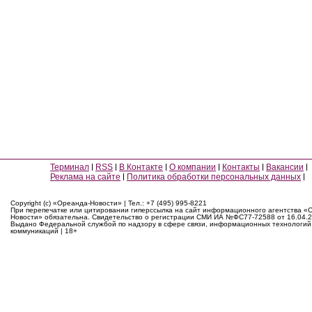
Терминал
RSS
В Контакте
О компании
Контакты
Вакансии
Реклама на сайте
Политика обработки персональных данных
Copyright (c) «Ореанда-Новости» | Тел.: +7 (495) 995-8221
При перепечатке или цитировании гиперссылка на сайт информационного агентства «
Новости» обязательна. Свидетельство о регистрации СМИ ИА №ФС77-72588 от 16.04.2
Выдано Федеральной службой по надзору в сфере связи, информационных технологий
коммуникаций | 18+