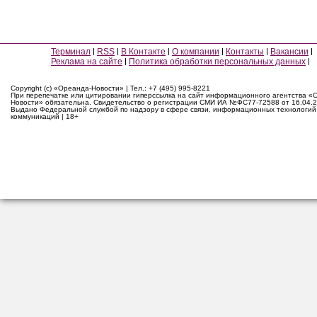
Терминал
RSS
В Контакте
О компании
Контакты
Вакансии
Реклама на сайте
Политика обработки персональных данных
Copyright (c) «Ореанда-Новости» | Тел.: +7 (495) 995-8221
При перепечатке или цитировании гиперссылка на сайт информационного агентства «
Новости» обязательна. Свидетельство о регистрации СМИ ИА №ФС77-72588 от 16.04.2
Выдано Федеральной службой по надзору в сфере связи, информационных технологий
коммуникаций | 18+