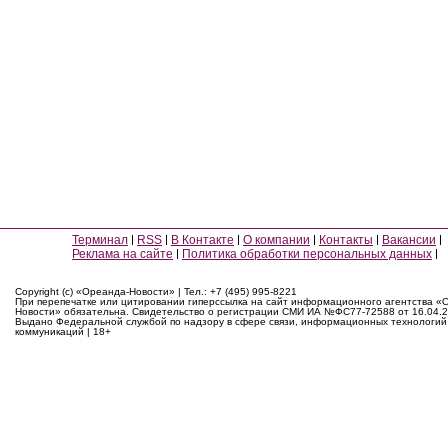
Терминал
RSS
В Контакте
О компании
Контакты
Вакансии
Реклама на сайте
Политика обработки персональных данных
Copyright (c) «Ореанда-Новости» | Тел.: +7 (495) 995-8221
При перепечатке или цитировании гиперссылка на сайт информационного агентства «
Новости» обязательна. Свидетельство о регистрации СМИ ИА №ФС77-72588 от 16.04.2
Выдано Федеральной службой по надзору в сфере связи, информационных технологий
коммуникаций | 18+