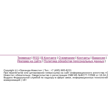
Терминал
RSS
В Контакте
О компании
Контакты
Вакансии
Реклама на сайте
Политика обработки персональных данных
Copyright (c) «Ореанда-Новости» | Тел.: +7 (495) 995-8221
При перепечатке или цитировании гиперссылка на сайт информационного агентства «
Новости» обязательна. Свидетельство о регистрации СМИ ИА №ФС77-72588 от 16.04.2
Выдано Федеральной службой по надзору в сфере связи, информационных технологий
коммуникаций | 18+