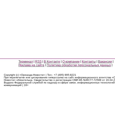
Терминал
RSS
В Контакте
О компании
Контакты
Вакансии
Реклама на сайте
Политика обработки персональных данных
Copyright (c) «Ореанда-Новости» | Тел.: +7 (495) 995-8221
При перепечатке или цитировании гиперссылка на сайт информационного агентства «
Новости» обязательна. Свидетельство о регистрации СМИ ИА №ФС77-72588 от 16.04.2
Выдано Федеральной службой по надзору в сфере связи, информационных технологий
коммуникаций | 18+