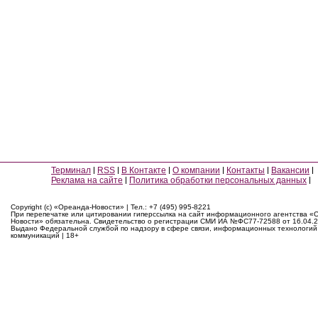
Терминал
RSS
В Контакте
О компании
Контакты
Вакансии
Реклама на сайте
Политика обработки персональных данных
Copyright (c) «Ореанда-Новости» | Тел.: +7 (495) 995-8221
При перепечатке или цитировании гиперссылка на сайт информационного агентства «
Новости» обязательна. Свидетельство о регистрации СМИ ИА №ФС77-72588 от 16.04.2
Выдано Федеральной службой по надзору в сфере связи, информационных технологий
коммуникаций | 18+