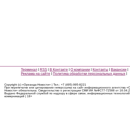
Терминал
RSS
В Контакте
О компании
Контакты
Вакансии
Реклама на сайте
Политика обработки персональных данных
Copyright (c) «Ореанда-Новости» | Тел.: +7 (495) 995-8221
При перепечатке или цитировании гиперссылка на сайт информационного агентства «
Новости» обязательна. Свидетельство о регистрации СМИ ИА №ФС77-72588 от 16.04.2
Выдано Федеральной службой по надзору в сфере связи, информационных технологий
коммуникаций | 18+