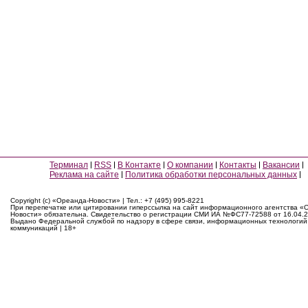
Терминал
RSS
В Контакте
О компании
Контакты
Вакансии
Реклама на сайте
Политика обработки персональных данных
Copyright (c) «Ореанда-Новости» | Тел.: +7 (495) 995-8221
При перепечатке или цитировании гиперссылка на сайт информационного агентства «
Новости» обязательна. Свидетельство о регистрации СМИ ИА №ФС77-72588 от 16.04.2
Выдано Федеральной службой по надзору в сфере связи, информационных технологий
коммуникаций | 18+