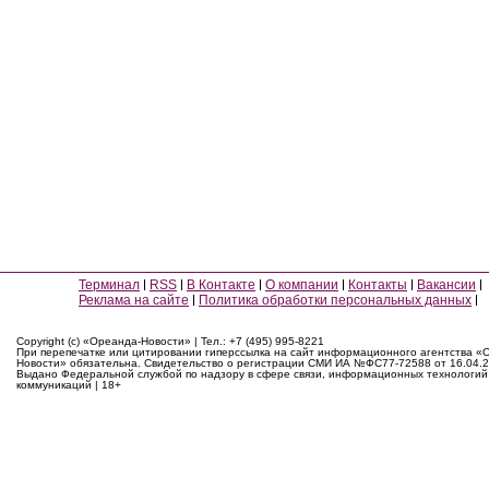
Терминал
RSS
В Контакте
О компании
Контакты
Вакансии
Реклама на сайте
Политика обработки персональных данных
Copyright (c) «Ореанда-Новости» | Тел.: +7 (495) 995-8221
При перепечатке или цитировании гиперссылка на сайт информационного агентства «
Новости» обязательна. Свидетельство о регистрации СМИ ИА №ФС77-72588 от 16.04.2
Выдано Федеральной службой по надзору в сфере связи, информационных технологий
коммуникаций | 18+