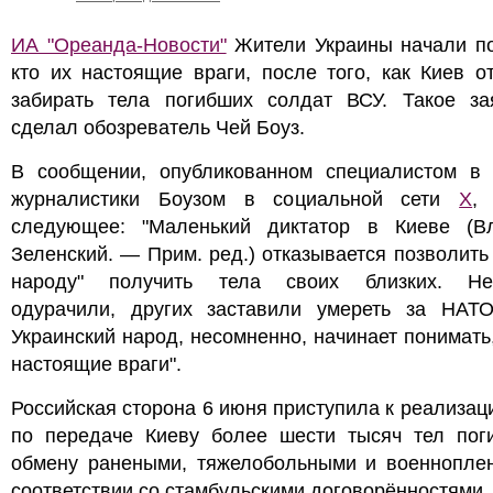
ИА "Ореанда-Новости"
Жители Украины начали по
кто их настоящие враги, после того, как Киев о
забирать тела погибших солдат ВСУ. Такое за
сделал обозреватель Чей Боуз.
В сообщении, опубликованном специалистом в 
журналистики Боузом в социальной сети
Х
,
следующее: "Маленький диктатор в Киеве (В
Зеленский. — Прим. ред.) отказывается позволить
народу" получить тела своих близких. Не
одурачили, других заставили умереть за НАТ
Украинский народ, несомненно, начинает понимать,
настоящие враги".
Российская сторона 6 июня приступила к реализац
по передаче Киеву более шести тысяч тел пог
обмену ранеными, тяжелобольными и военнопле
соответствии со стамбульскими договорённостями.