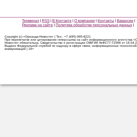
Терминал
RSS
В Контакте
О компании
Контакты
Вакансии
Реклама на сайте
Политика обработки персональных данных
Copyright (c) «Ореанда-Новости» | Тел.: +7 (495) 995-8221
При перепечатке или цитировании гиперссылка на сайт информационного агентства «
Новости» обязательна. Свидетельство о регистрации СМИ ИА №ФС77-72588 от 16.04.2
Выдано Федеральной службой по надзору в сфере связи, информационных технологий
коммуникаций | 18+