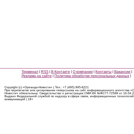
Терминал
RSS
В Контакте
О компании
Контакты
Вакансии
Реклама на сайте
Политика обработки персональных данных
Copyright (c) «Ореанда-Новости» | Тел.: +7 (495) 995-8221
При перепечатке или цитировании гиперссылка на сайт информационного агентства «
Новости» обязательна. Свидетельство о регистрации СМИ ИА №ФС77-72588 от 16.04.2
Выдано Федеральной службой по надзору в сфере связи, информационных технологий
коммуникаций | 18+