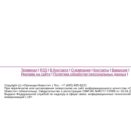
Терминал
RSS
В Контакте
О компании
Контакты
Вакансии
Реклама на сайте
Политика обработки персональных данных
Copyright (c) «Ореанда-Новости» | Тел.: +7 (495) 995-8221
При перепечатке или цитировании гиперссылка на сайт информационного агентства «
Новости» обязательна. Свидетельство о регистрации СМИ ИА №ФС77-72588 от 16.04.2
Выдано Федеральной службой по надзору в сфере связи, информационных технологий
коммуникаций | 18+