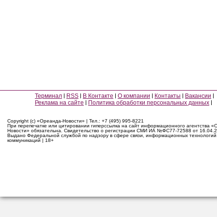
Терминал
RSS
В Контакте
О компании
Контакты
Вакансии
Реклама на сайте
Политика обработки персональных данных
Copyright (c) «Ореанда-Новости» | Тел.: +7 (495) 995-8221
При перепечатке или цитировании гиперссылка на сайт информационного агентства «
Новости» обязательна. Свидетельство о регистрации СМИ ИА №ФС77-72588 от 16.04.2
Выдано Федеральной службой по надзору в сфере связи, информационных технологий
коммуникаций | 18+