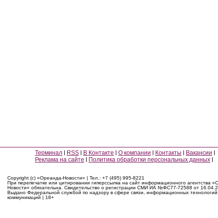
Терминал
RSS
В Контакте
О компании
Контакты
Вакансии
Реклама на сайте
Политика обработки персональных данных
Copyright (c) «Ореанда-Новости» | Тел.: +7 (495) 995-8221
При перепечатке или цитировании гиперссылка на сайт информационного агентства «
Новости» обязательна. Свидетельство о регистрации СМИ ИА №ФС77-72588 от 16.04.2
Выдано Федеральной службой по надзору в сфере связи, информационных технологий
коммуникаций | 18+