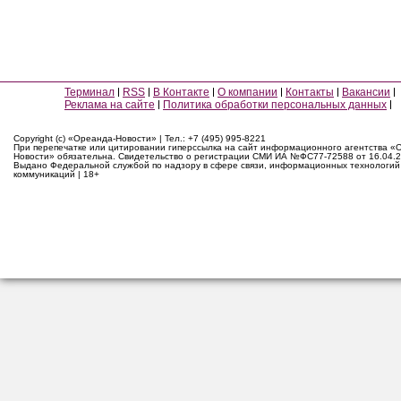
Терминал
RSS
В Контакте
О компании
Контакты
Вакансии
Реклама на сайте
Политика обработки персональных данных
Copyright (c) «Ореанда-Новости» | Тел.: +7 (495) 995-8221
При перепечатке или цитировании гиперссылка на сайт информационного агентства «
Новости» обязательна. Свидетельство о регистрации СМИ ИА №ФС77-72588 от 16.04.2
Выдано Федеральной службой по надзору в сфере связи, информационных технологий
коммуникаций | 18+