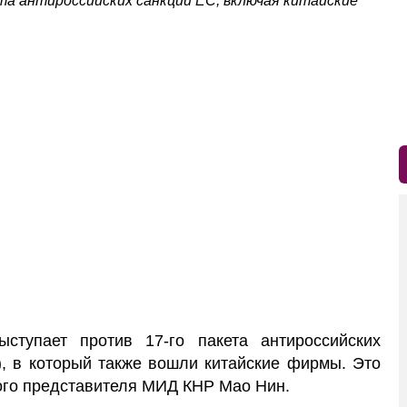
та антироссийских санкций ЕС, включая китайские
ступает против 17-го пакета антироссийских
), в который также вошли китайские фирмы. Это
ого представителя МИД КНР Мао Нин.