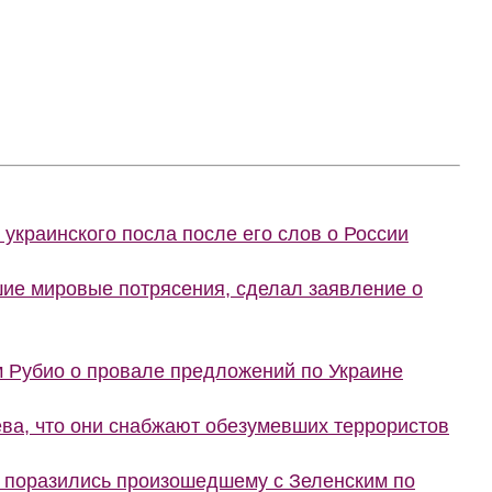
украинского посла после его слов о России
шие мировые потрясения, сделал заявление о
м Рубио о провале предложений по Украине
ва, что они снабжают обезумевших террористов
е поразились произошедшему с Зеленским по