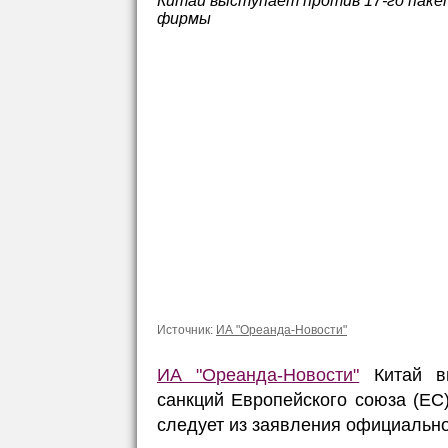
Китай выступает против 17-го паке
фирмы
Источник:
ИА "Ореанда-Новости"
ИА "Ореанда-Новости"
Китай вы
санкций Европейского союза (ЕС
следует из заявления официальн