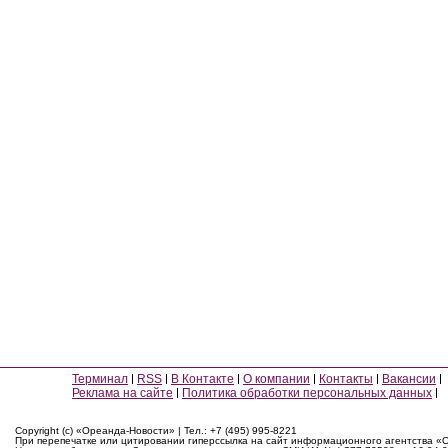
Терминал
RSS
В Контакте
О компании
Контакты
Вакансии
Реклама на сайте
Политика обработки персональных данных
Copyright (c) «Ореанда-Новости» | Тел.: +7 (495) 995-8221
При перепечатке или цитировании гиперссылка на сайт информационного агентства «