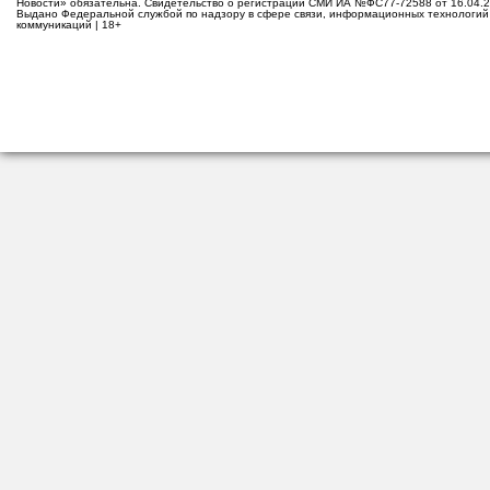
Новости» обязательна. Свидетельство о регистрации СМИ ИА №ФС77-72588 от 16.04.2
Выдано Федеральной службой по надзору в сфере связи, информационных технологий
коммуникаций | 18+