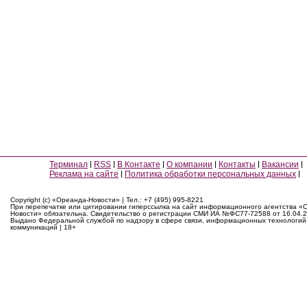
Терминал
RSS
В Контакте
О компании
Контакты
Вакансии
Реклама на сайте
Политика обработки персональных данных
Copyright (c) «Ореанда-Новости» | Тел.: +7 (495) 995-8221
При перепечатке или цитировании гиперссылка на сайт информационного агентства «
Новости» обязательна. Свидетельство о регистрации СМИ ИА №ФС77-72588 от 16.04.2
Выдано Федеральной службой по надзору в сфере связи, информационных технологий
коммуникаций | 18+