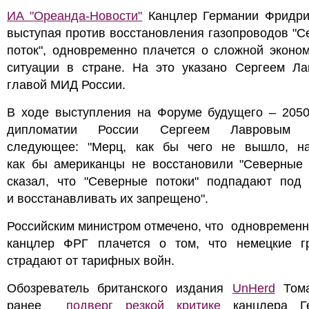
ИА "Ореанда-Новости"
Канцлер Германии Фридри
выступая против восстановления газопроводов "
поток", одновременно плачется о сложной эконо
ситуации в стране. На это указано Сергеем Ла
главой МИД России.
В ходе выступления на Форуме будущего – 2050
дипломатии России Сергеем Лавровым с
следующее: "Мерц, как бы чего не вышло, на
как бы американцы не восстановили "Северные п
сказал, что "Северные потоки" подпадают под 
и восстанавливать их запрещено".
Российским министром отмечено, что одновременн
канцлер ФРГ плачется о том, что немецкие г
страдают от тарифных войн.
Обозреватель британского издания
UnHerd
Тома
ранее
подверг резкой критике
канцлера Ге