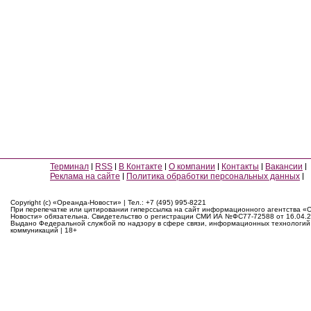
Терминал
RSS
В Контакте
О компании
Контакты
Вакансии
Реклама на сайте
Политика обработки персональных данных
Copyright (c) «Ореанда-Новости» | Тел.: +7 (495) 995-8221
При перепечатке или цитировании гиперссылка на сайт информационного агентства «
Новости» обязательна. Свидетельство о регистрации СМИ ИА №ФС77-72588 от 16.04.2
Выдано Федеральной службой по надзору в сфере связи, информационных технологий
коммуникаций | 18+