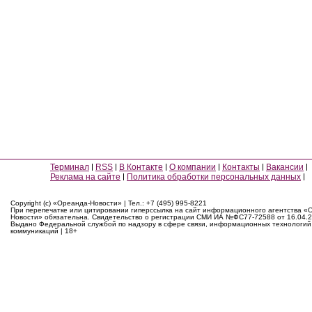
Терминал
RSS
В Контакте
О компании
Контакты
Вакансии
Реклама на сайте
Политика обработки персональных данных
Copyright (c) «Ореанда-Новости» | Тел.: +7 (495) 995-8221
При перепечатке или цитировании гиперссылка на сайт информационного агентства «
Новости» обязательна. Свидетельство о регистрации СМИ ИА №ФС77-72588 от 16.04.2
Выдано Федеральной службой по надзору в сфере связи, информационных технологий
коммуникаций | 18+