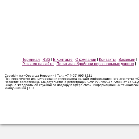
Терминал
RSS
В Контакте
О компании
Контакты
Вакансии
Реклама на сайте
Политика обработки персональных данных
Copyright (c) «Ореанда-Новости» | Тел.: +7 (495) 995-8221
При перепечатке или цитировании гиперссылка на сайт информационного агентства «
Новости» обязательна. Свидетельство о регистрации СМИ ИА №ФС77-72588 от 16.04.2
Выдано Федеральной службой по надзору в сфере связи, информационных технологий
коммуникаций | 18+