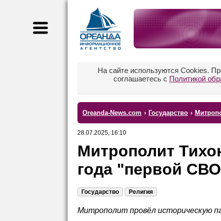
На сайте используются Cookies. П
соглашаетесь с
Политикой обр
Oreanda-News.com
›
Государство
›
Митропо
28.07.2025, 16:10
Митрополит Тихон
года "первой СВО
Государство
Религия
Митрополит провёл историческую па