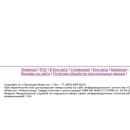
Терминал
RSS
В Контакте
О компании
Контакты
Вакансии
Реклама на сайте
Политика обработки персональных данных
Copyright (c) «Ореанда-Новости» | Тел.: +7 (495) 995-8221
При перепечатке или цитировании гиперссылка на сайт информационного агентства «
Новости» обязательна. Свидетельство о регистрации СМИ ИА №ФС77-72588 от 16.04.2
Выдано Федеральной службой по надзору в сфере связи, информационных технологий
коммуникаций | 18+