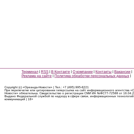
Терминал
RSS
В Контакте
О компании
Контакты
Вакансии
Реклама на сайте
Политика обработки персональных данных
Copyright (c) «Ореанда-Новости» | Тел.: +7 (495) 995-8221
При перепечатке или цитировании гиперссылка на сайт информационного агентства «
Новости» обязательна. Свидетельство о регистрации СМИ ИА №ФС77-72588 от 16.04.2
Выдано Федеральной службой по надзору в сфере связи, информационных технологий
коммуникаций | 18+