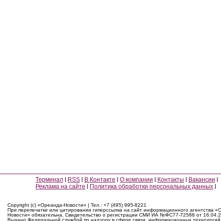
Терминал
RSS
В Контакте
О компании
Контакты
Вакансии
Реклама на сайте
Политика обработки персональных данных
Copyright (c) «Ореанда-Новости» | Тел.: +7 (495) 995-8221
При перепечатке или цитировании гиперссылка на сайт информационного агентства «
Новости» обязательна. Свидетельство о регистрации СМИ ИА №ФС77-72588 от 16.04.2
Выдано Федеральной службой по надзору в сфере связи, информационных технологий