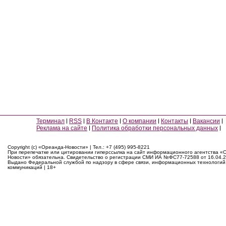
Терминал
RSS
В Контакте
О компании
Контакты
Вакансии
Реклама на сайте
Политика обработки персональных данных
Copyright (c) «Ореанда-Новости» | Тел.: +7 (495) 995-8221
При перепечатке или цитировании гиперссылка на сайт информационного агентства «
Новости» обязательна. Свидетельство о регистрации СМИ ИА №ФС77-72588 от 16.04.2
Выдано Федеральной службой по надзору в сфере связи, информационных технологий
коммуникаций | 18+