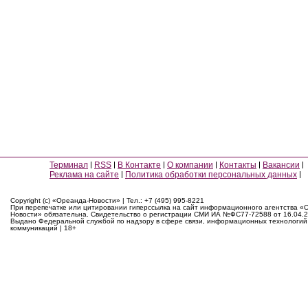
Терминал
RSS
В Контакте
О компании
Контакты
Вакансии
Реклама на сайте
Политика обработки персональных данных
Copyright (c) «Ореанда-Новости» | Тел.: +7 (495) 995-8221
При перепечатке или цитировании гиперссылка на сайт информационного агентства «
Новости» обязательна. Свидетельство о регистрации СМИ ИА №ФС77-72588 от 16.04.2
Выдано Федеральной службой по надзору в сфере связи, информационных технологий
коммуникаций | 18+