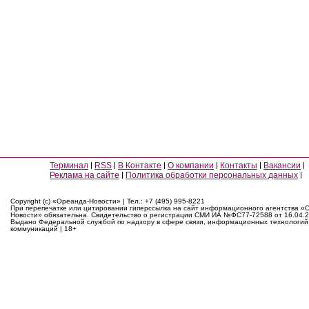
Терминал
RSS
В Контакте
О компании
Контакты
Вакансии
Реклама на сайте
Политика обработки персональных данных
Copyright (c) «Ореанда-Новости» | Тел.: +7 (495) 995-8221
При перепечатке или цитировании гиперссылка на сайт информационного агентства «
Новости» обязательна. Свидетельство о регистрации СМИ ИА №ФС77-72588 от 16.04.2
Выдано Федеральной службой по надзору в сфере связи, информационных технологий
коммуникаций | 18+