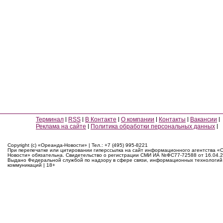
Терминал
RSS
В Контакте
О компании
Контакты
Вакансии
Реклама на сайте
Политика обработки персональных данных
Copyright (c) «Ореанда-Новости» | Тел.: +7 (495) 995-8221
При перепечатке или цитировании гиперссылка на сайт информационного агентства «
Новости» обязательна. Свидетельство о регистрации СМИ ИА №ФС77-72588 от 16.04.2
Выдано Федеральной службой по надзору в сфере связи, информационных технологий
коммуникаций | 18+