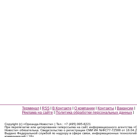
Терминал
RSS
В Контакте
О компании
Контакты
Вакансии
Реклама на сайте
Политика обработки персональных данных
Copyright (c) «Ореанда-Новости» | Тел.: +7 (495) 995-8221
При перепечатке или цитировании гиперссылка на сайт информационного агентства «
Новости» обязательна. Свидетельство о регистрации СМИ ИА №ФС77-72588 от 16.04.2
Выдано Федеральной службой по надзору в сфере связи, информационных технологий
коммуникаций | 18+