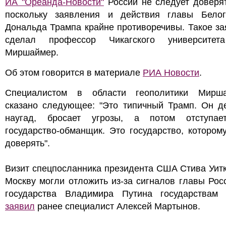
ИА "Ореанда-Новости"
России не следует доверя
поскольку заявления и действия главы Бело
Дональда Трампа крайне противоречивы. Такое з
сделал профессор Чикагского университе
Миршаймер.
Об этом говорится в материале
РИА Новости
.
Специалистом в области геополитики Мирш
сказано следующее: "Это типичный Трамп. Он де
наугад, бросает угрозы, а потом отступает
государство-обманщик. Это государство, котором
доверять".
Визит спецпосланника президента США Стива Уит
Москву могли отложить из-за сигналов главы Рос
государства Владимира Путина государствам 
заявил
ранее специалист Алексей Мартынов.