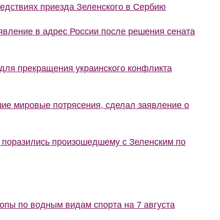
ледствиях приезда Зеленского в Сербию
явление в адрес России после решения сената
 для прекращения украинского конфликта
шие мировые потрясения, сделал заявление о
е поразились произошедшему с Зеленским по
пы по водным видам спорта на 7 августа