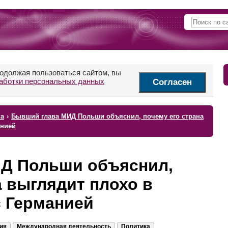
родолжая пользоваться сайтом, вы
аботки персональных данных
Согласен
ка
›
Бывший глава МИД Польши объяснил, почему его страна
анией
Д Польши объяснил,
а выглядит плохо в
с Германией
ия
Международная деятельность
Политика