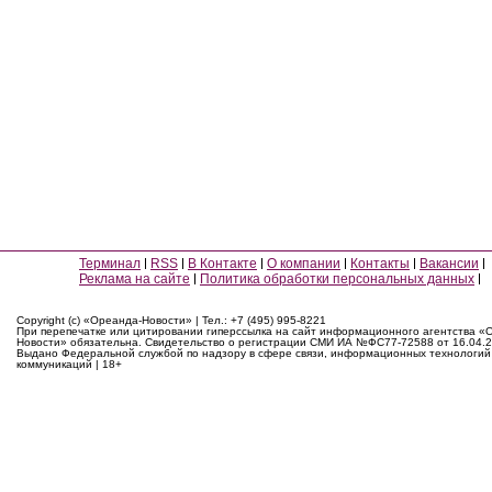
Терминал
RSS
В Контакте
О компании
Контакты
Вакансии
Реклама на сайте
Политика обработки персональных данных
Copyright (c) «Ореанда-Новости» | Тел.: +7 (495) 995-8221
При перепечатке или цитировании гиперссылка на сайт информационного агентства «
Новости» обязательна. Свидетельство о регистрации СМИ ИА №ФС77-72588 от 16.04.2
Выдано Федеральной службой по надзору в сфере связи, информационных технологий
коммуникаций | 18+