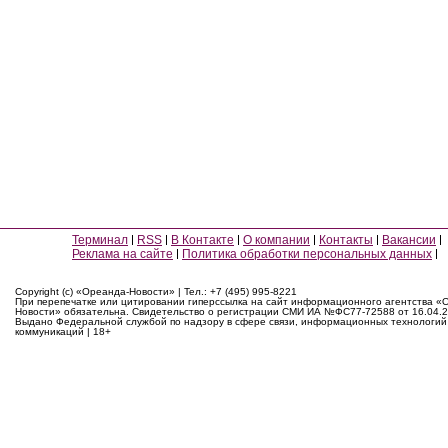
Терминал
RSS
В Контакте
О компании
Контакты
Вакансии
Реклама на сайте
Политика обработки персональных данных
Copyright (c) «Ореанда-Новости» | Тел.: +7 (495) 995-8221
При перепечатке или цитировании гиперссылка на сайт информационного агентства «
Новости» обязательна. Свидетельство о регистрации СМИ ИА №ФС77-72588 от 16.04.2
Выдано Федеральной службой по надзору в сфере связи, информационных технологий
коммуникаций | 18+