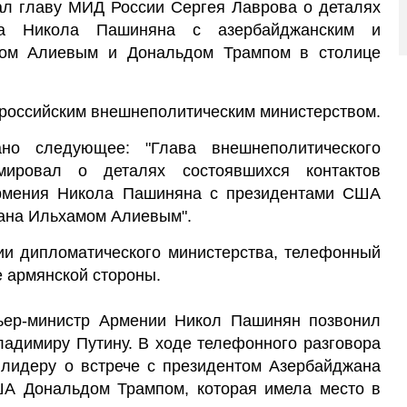
л главу МИД России Сергея Лаврова о деталях
ера Никола Пашиняна с азербайджанским и
мом Алиевым и Дональдом Трампом в столице
российским внешнеполитическим министерством.
но следующее: "Глава внешнеполитического
ировал о деталях состоявшихся контактов
Армения Никола Пашиняна с президентами США
ана Ильхамом Алиевым".
ии дипломатического министерства, телефонный
е армянской стороны.
мьер-министр Армении Никол Пашинян позвонил
ладимиру Путину. В ходе телефонного разговора
 лидеру о встрече с президентом Азербайджана
А Дональдом Трампом, которая имела место в