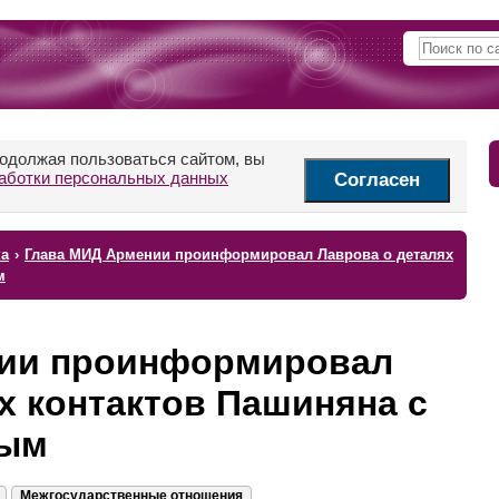
родолжая пользоваться сайтом, вы
аботки персональных данных
Согласен
ка
›
Глава МИД Армении проинформировал Лаврова о деталях
м
нии проинформировал
х контактов Пашиняна с
вым
Межгосударственные отношения