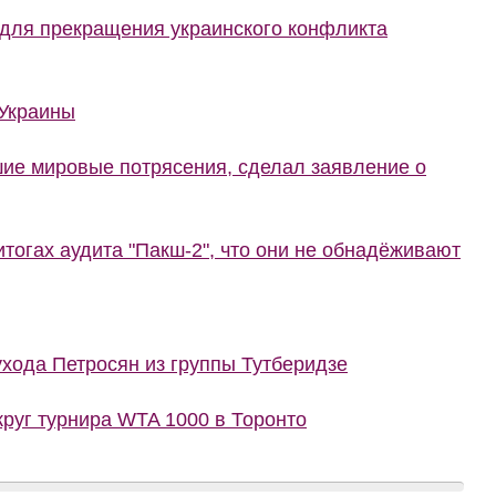
 для прекращения украинского конфликта
 Украины
шие мировые потрясения, сделал заявление о
тогах аудита "Пакш-2", что они не обнадёживают
ухода Петросян из группы Тутберидзе
руг турнира WTA 1000 в Торонто