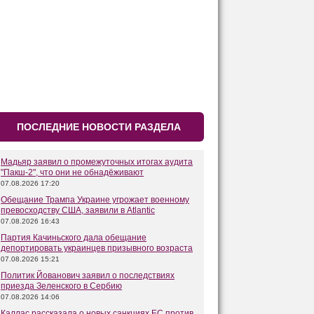
ПОСЛЕДНИЕ НОВОСТИ РАЗДЕЛА
Мадьяр заявил о промежуточных итогах аудита
"Пакш-2", что они не обнадёживают
07.08.2026 17:20
Обещание Трампа Украине угрожает военному
превосходству США, заявили в Atlantic
07.08.2026 16:43
Партия Качиньского дала обещание
депортировать украинцев призывного возраста
07.08.2026 15:21
Политик Йованович заявил о последствиях
приезда Зеленского в Сербию
07.08.2026 14:06
Каллас рассказала о новых санкциях ЕС против