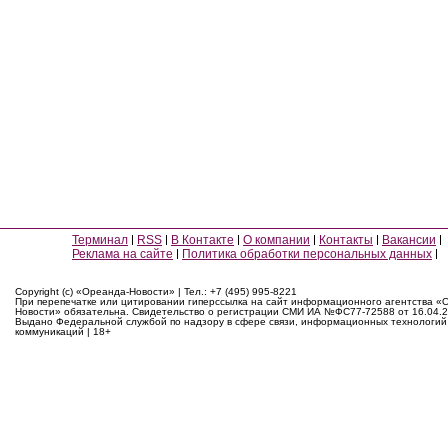
Терминал
RSS
В Контакте
О компании
Контакты
Вакансии
Реклама на сайте
Политика обработки персональных данных
Copyright (c) «Ореанда-Новости» | Тел.: +7 (495) 995-8221
При перепечатке или цитировании гиперссылка на сайт информационного агентства «
Новости» обязательна. Свидетельство о регистрации СМИ ИА №ФС77-72588 от 16.04.2
Выдано Федеральной службой по надзору в сфере связи, информационных технологий
коммуникаций | 18+