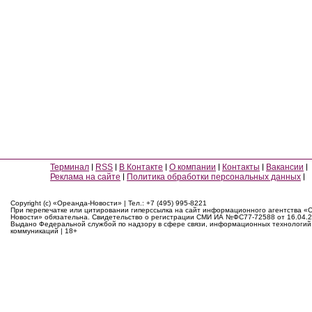
Терминал
RSS
В Контакте
О компании
Контакты
Вакансии
Реклама на сайте
Политика обработки персональных данных
Copyright (c) «Ореанда-Новости» | Тел.: +7 (495) 995-8221
При перепечатке или цитировании гиперссылка на сайт информационного агентства «
Новости» обязательна. Свидетельство о регистрации СМИ ИА №ФС77-72588 от 16.04.2
Выдано Федеральной службой по надзору в сфере связи, информационных технологий
коммуникаций | 18+